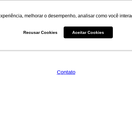
experiência, melhorar o desempenho, analisar como você intera
Recusar Cookies
Aceitar Cookies
emos
Publicações
Abrir O que Fazemos
Abrir Publicações
Contato
ação. É a
ientes e ajudá-los