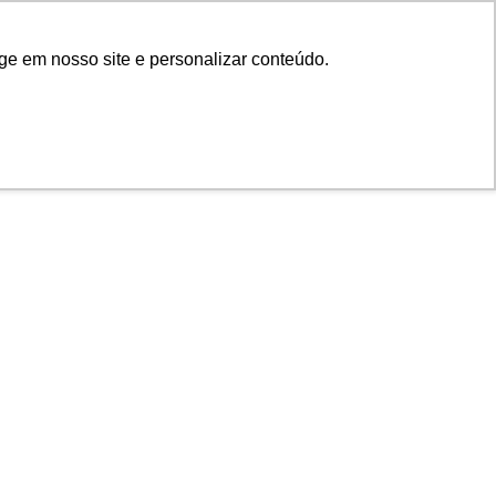
ge em nosso site e personalizar conteúdo.
Trabalhe Conosco
Seja um Trainee
Search