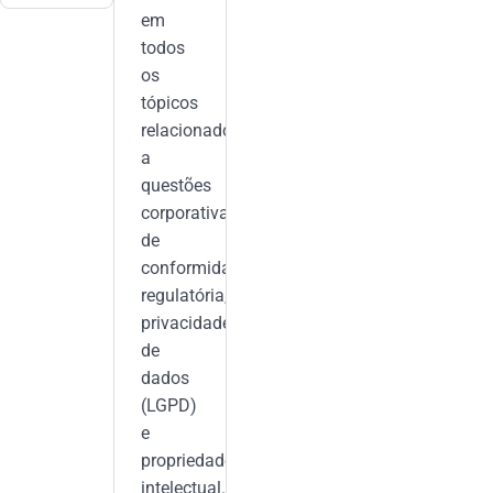
em
todos
os
tópicos
relacionados
a
questões
corporativas,
de
conformidade
regulatória,
privacidade
de
dados
(LGPD)
e
propriedade
intelectual.