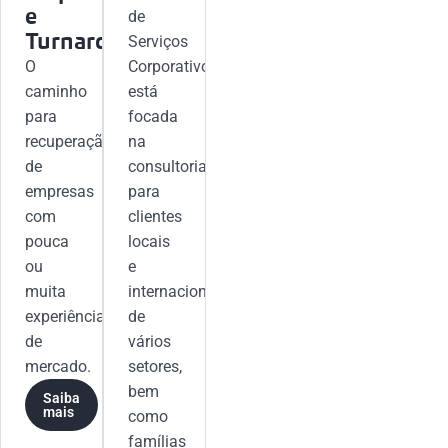
e
de
Turnaround
Serviços
O
Corporativos
caminho
está
para
focada
recuperação
na
de
consultoria
empresas
para
com
clientes
pouca
locais
ou
e
muita
internacionais
experiência
de
de
vários
mercado.
setores,
bem
Saiba
mais
como
famílias