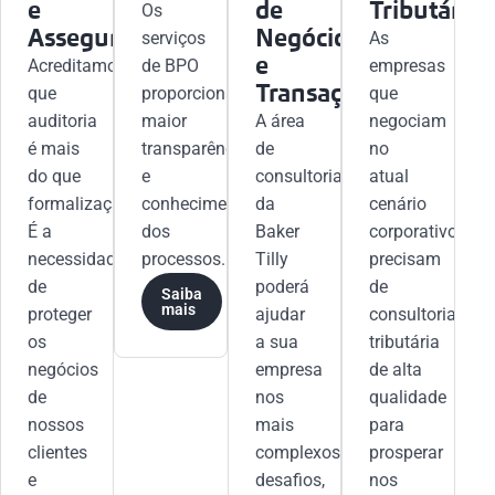
e
de
Tributária
Os
Asseguração
Negócios
serviços
As
e
Acreditamos
de BPO
empresas
Transações
que
proporcionam
que
auditoria
maior
A área
negociam
é mais
transparência
de
no
do que
e
consultoria
atual
formalização.
conhecimento
da
cenário
É a
dos
Baker
corporativo
necessidade
processos.
Tilly
precisam
de
poderá
de
Saiba
mais
proteger
ajudar
consultoria
os
a sua
tributária
negócios
empresa
de alta
de
nos
qualidade
nossos
mais
para
clientes
complexos
prosperar
e
desafios,
nos