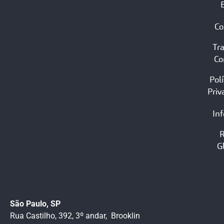
Co
Tr
Co
Polí
Priv
In
G
São Paulo, SP
Rua Castilho, 392, 3º andar, Brooklin