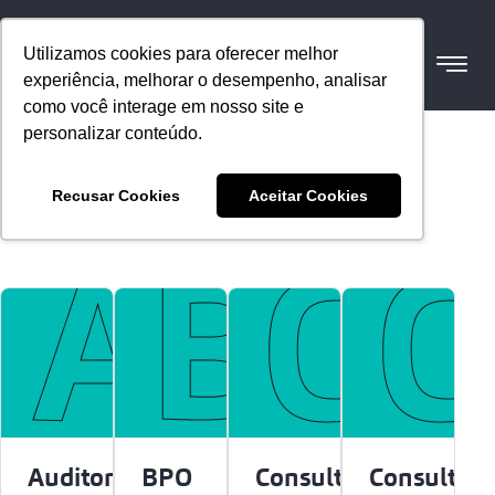
Utilizamos cookies para oferecer melhor
experiência, melhorar o desempenho, analisar
como você interage em nosso site e
aa
personalizar conteúdo.
Recusar Cookies
Aceitar Cookies
Audi
Bp
Co
C
Auditoria
BPO
Consultoria
Consultori