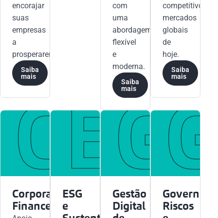
encorajar
com
competitivos
suas
uma
mercados
empresas
abordagem
globais
a
flexível
de
prosperarem.
e
hoje.
moderna.
Saiba
Saiba
mais
mais
Saiba
Corp
ES
Ge
G
mais
Corporate
ESG
Gestão
Governanç
Finance
e
Digital
Riscos