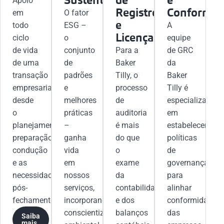
Sustentabilidade
de
e
Apoio
Registros
Conformid
em
O fator
e
todo
ESG –
A
Licenças
ciclo
o
equipe
de vida
conjunto
Para a
de GRC
de uma
de
Baker
da
transação
padrões
Tilly, o
Baker
empresarial
e
processo
Tilly é
desde
melhores
de
especializada
o
práticas
auditoria
em
planejamento,
–
é mais
estabelecer
preparação,
ganha
do que
políticas
condução
vida
o
de
e as
em
exame
governança
necessidades
nossos
da
para
pós-
serviços,
contabilidade
alinhar
fechamento
incorporando
e dos
conformidade
conscientização
balanços
das
Saiba
mais