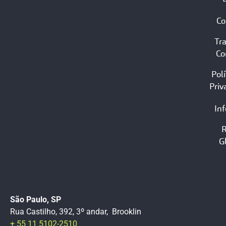
Co
Tr
Co
Polí
Priv
In
G
São Paulo, SP
Rua Castilho, 392, 3º andar, Brooklin
+ 55 11 5102-2510