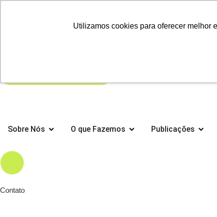
Trending:
Utilizamos cookies para oferecer melhor 
Informativo
ESG
Transformação Digital
Sobre Nós
O que Fazemos
Publicações
Search
Contato