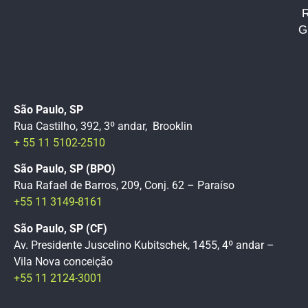
G
São Paulo, SP
Rua Castilho, 392, 3º andar, Brooklin
+ 55 11 5102-2510
São Paulo, SP (BPO)
Rua Rafael de Barros, 209, Conj. 62 – Paraíso
+55 11 3149-8161
São Paulo, SP (CF)
Av. Presidente Juscelino Kubitschek, 1455, 4º andar –
Vila Nova conceição
+55 11 2124-3001