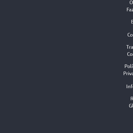
O
Fa
Co
Tr
Co
Polí
Priv
In
G