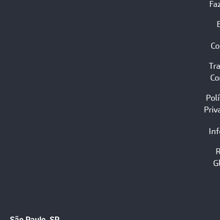
Fa
Co
Tr
Co
Polí
Priv
In
G
São Paulo, SP