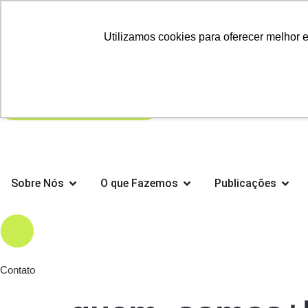
Trending:
Utilizamos cookies para oferecer melhor 
Informativo
ESG
Transformação Digital
Sobre Nós
O que Fazemos
Publicações
Search
Contato