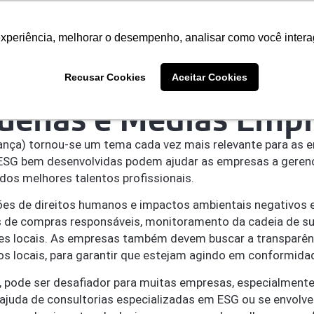
O que Fazemos
Publicações
Trabalhe Conosc
experiência, melhorar o desempenho, analisar como você intera
Seja um Trainee
Recusar Cookies
Aceitar Cookies
quenas e Médias Emp
rnança) tornou-se um tema cada vez mais relevante para a
s ESG bem desenvolvidas podem ajudar as empresas a gerenci
dos melhores talentos profissionais.
ações de direitos humanos e impactos ambientais negativos
as de compras responsáveis, monitoramento da cadeia de s
 locais. As empresas também devem buscar a transparência
s locais, para garantir que estejam agindo em conformida
o, pode ser desafiador para muitas empresas, especialment
ajuda de consultorias especializadas em ESG ou se envolve