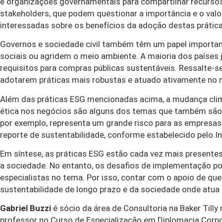
e organizações governamentais para compartilhar recursos 
stakeholders, que podem questionar a importância e o val
interessadas sobre os benefícios da adoção destas prática
Governos e sociedade civil também têm um papel importan
sociais ou agridem o meio ambiente. A maioria dos países
requisitos para compras públicas sustentáveis. Ressalte-
adotarem práticas mais robustas e atuado ativamente no
Além das práticas ESG mencionadas acima, a mudança climát
ética nos negócios são alguns dos temas que também são 
por exemplo, representa um grande risco para as empresas 
reporte de sustentabilidade, conforme estabelecido pelo In
Em síntese, as práticas ESG estão cada vez mais presentes
a sociedade. No entanto, os desafios de implementação po
especialistas no tema. Por isso, contar com o apoio de qu
sustentabilidade de longo prazo e da sociedade onde atua
Gabriel Buzzi
é sócio da área de Consultoria na Baker Till
professor no Curso de Especialização em Diplomacia Corpo