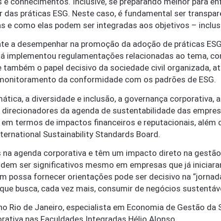
e conhecimentos. Inclusive, se preparando melhor para enfr
or das práticas ESG. Neste caso, é fundamental ser transp
s e como elas podem ser integradas aos objetivos – inclusi
te a desempenhar na promoção da adoção de práticas ESG 
 já implementou regulamentações relacionadas ao tema, com
se também o papel decisivo da sociedade civil organizada,
 monitoramento da conformidade com os padrões de ESG.
ica, a diversidade e inclusão, a governança corporativa, a
direcionadores da agenda de sustentabilidade das empres
em termos de impactos financeiros e reputacionais, além d
ternational Sustainability Standards Board.
 na agenda corporativa e têm um impacto direto na gestão 
dem ser significativos mesmo em empresas que já iniciara
em possa fornecer orientações pode ser decisivo na “jorna
 que busca, cada vez mais, consumir de negócios sustentáv
y no Rio de Janeiro, especialista em Economia de Gestão da
rativa nas Faculdades Integradas Hélio Alonso.