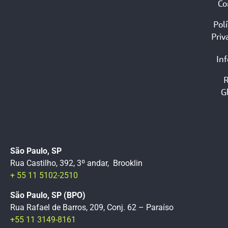
Co
Polí
Priv
In
G
São Paulo, SP
Rua Castilho, 392, 3º andar, Brooklin
+ 55 11 5102-2510
São Paulo, SP (BPO)
Rua Rafael de Barros, 209, Conj. 62 – Paraíso
+55 11 3149-8161